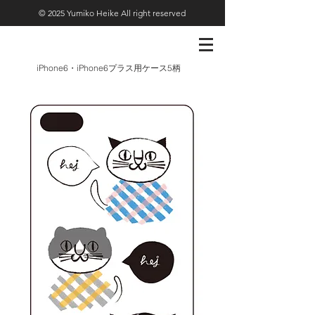
© 2025 Yumiko Heike All right reserved
iPhone6・iPhone6
5
プラス用ケース
柄