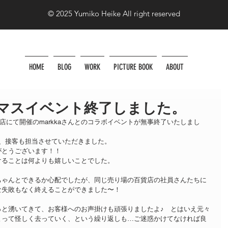
© 2025 Yumiko Heike All right reserved
HOME
BLOG
WORK
PICTURE BOOK
ABOUT
マスイベント終了しました。
貨店にて開催のmarkkaさんとのコラボイベントが無事終了いたしまし
、接客も担当させていただきました。
がとうございます！！
けることは何よりも嬉しいことでした。
ちゃんとできるか心配でしたが、同じ売り場の百貨店の社員さんたちに
な失敗もなく終えることができました〜！
っと湧いてきて、お客様へのお声掛けも頑張りましたよ♪　とはいえ元々
よって怪しく去っていく、という繰り返しも…ご迷惑かけてなければ良