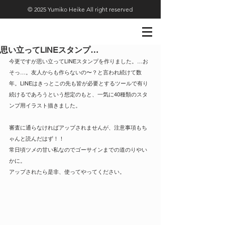
© 2025 Yumiko Heike All right reserved
思い立ってLINEスタンプ…
今更ですが思い立ってLINEスタンプを作りました。…お
そっ…。友人からも作らないの〜？と言われ続けて数
年。LINEはきっとこの先も皆が必要とするツールで有り
続けるであろうという想定のもと、一気に40種類のスタ
ンプ用イラスト描きました。
審査に通らなければアップされませんが、注意事項もち
ゃんと読んだはず！！
常日頃ツメの甘い私なのでゴーサインまでの道のりやい
かに。
アップされたら是非、使ってやってください。