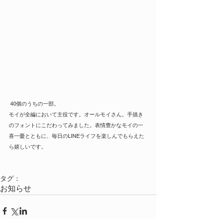
 40個のうちの一部。
モイが全編において主役です。オールモイさん。手描き
のフォントにこだわってみました。表情豊かなモイの一
喜一憂とともに、毎日のLINEライフを楽しんでもらえた
ら嬉しいです。
タグ：
お知らせ