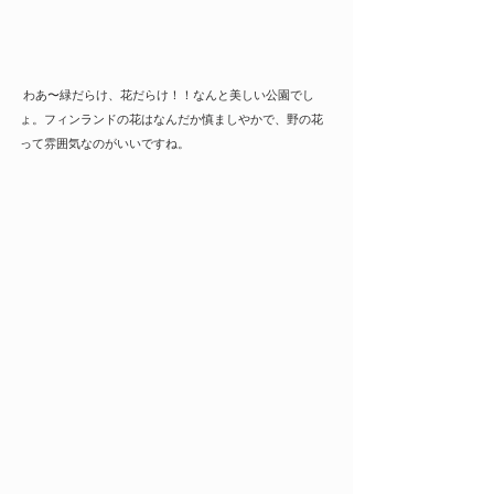
 わあ〜緑だらけ、花だらけ！！なんと美しい公園でし
ょ。フィンランドの花はなんだか慎ましやかで、野の花
って雰囲気なのがいいですね。