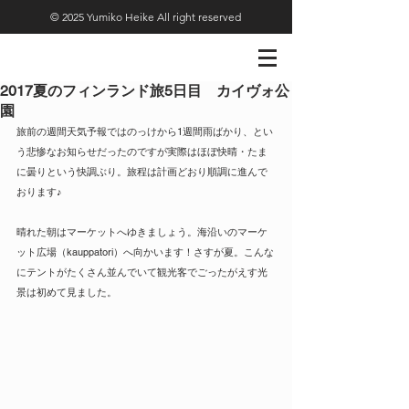
© 2025 Yumiko Heike All right reserved
2017夏のフィンランド旅5日目 カイヴォ公
園
旅前の週間天気予報ではのっけから1週間雨ばかり、とい
う悲惨なお知らせだったのですが実際はほぼ快晴・たま
に曇りという快調ぶり。旅程は計画どおり順調に進んで
おります♪
晴れた朝はマーケットへゆきましょう。海沿いのマーケ
ット広場（kauppatori）へ向かいます！さすが夏。こんな
にテントがたくさん並んでいて観光客でごったがえす光
景は初めて見ました。