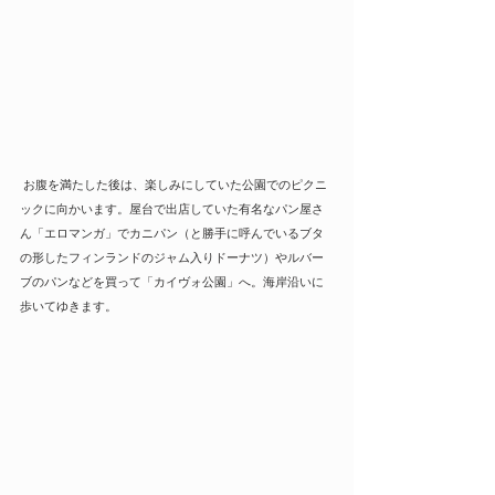
 お腹を満たした後は、楽しみにしていた公園でのピクニ
ックに向かいます。屋台で出店していた有名なパン屋さ
ん「エロマンガ」でカニパン（と勝手に呼んでいるブタ
の形したフィンランドのジャム入りドーナツ）やルバー
ブのパンなどを買って「カイヴォ公園」へ。海岸沿いに
歩いてゆきます。