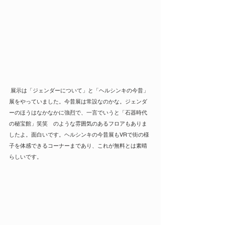
 展示は「ジェンダーについて」と「ヘルシンキの今昔」
展をやっていました。今昔展は常設なのかな。ジェンダ
ーのほうはなかなかに強烈で、一言でいうと「石器時代
の秘宝館」笑笑　のような雰囲気のあるフロアもありま
したよ。面白いです。ヘルシンキの今昔展もVRで街の様
子を体感できるコーナーまであり、これが無料とは素晴
らしいです。