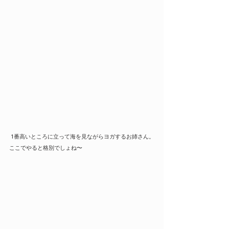
 1番高いところに立って海を見ながらヨガするお姉さん。
ここでやると格別でしょね〜